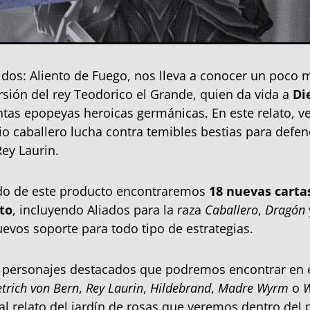
os: Aliento de Fuego, nos lleva a conocer un poco m
rsión del rey Teodorico el Grande, quien da vida a
Di
ntas epopeyas heroicas germánicas. En este relato,
io caballero lucha contra temibles bestias para defend
Rey Laurin.
ido de este producto encontraremos
18 nuevas cartas
eto
, incluyendo Aliados para la raza
Caballero
,
Dragón
vos soporte para todo tipo de estrategias.
s personajes destacados que podremos encontrar en 
etrich von Bern
,
Rey Laurin
,
Hildebrand
,
Madre Wyrm
o
W
al relato del jardín de rosas que veremos dentro del 