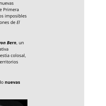
 nuevas
de Primera
os imposibles
ciones de
El
von Bern
, un
ativa
estia colosal,
erritorios
ndo
nuevas