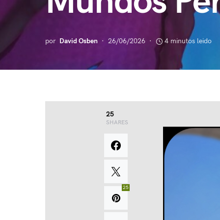
Mundos Per
por
David Osben
26/06/2026
4 minutos leido
25
SHARES
25