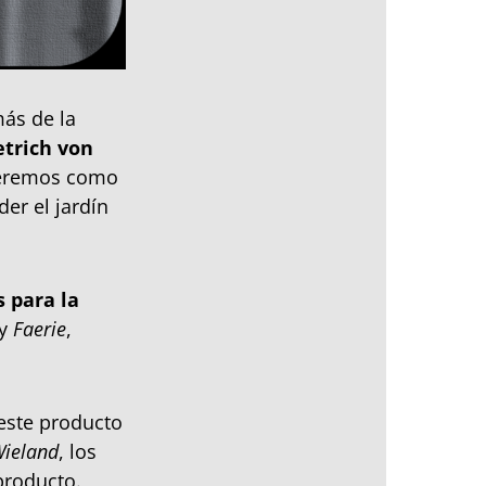
ás de la
etrich von
 veremos como
er el jardín
 para la
y
Faerie
,
este producto
ieland
, los
producto.