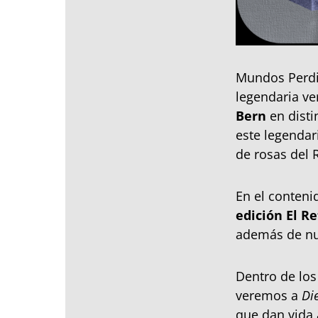
Mundos Perdid
legendaria ve
Bern
en disti
este legendar
de rosas del 
En el conten
edición El R
además de nue
Dentro de lo
veremos a
Di
que dan vida 