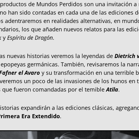
 productos de Mundos Perdidos son una invitación a
 no han sido contadas en cada una de las ediciones 
s adentraremos en realidades alternativas, en mund
endarios, los que añaden nuevos relatos para las edi
k
y
Espíritu de Dragón
.
as nuevas historias veremos la leyendas de
Dietrich 
s epopeyas germánicas. También, revisaremos la narr
Fafner el Avaro
y su transformación en una terrible b
 veremos un poco de las invasiones de los hunos en t
as que fueron comandadas por el temible
Atila
.
istorias expandirán a las ediciones clásicas, agrega
Primera Era Extendido
.