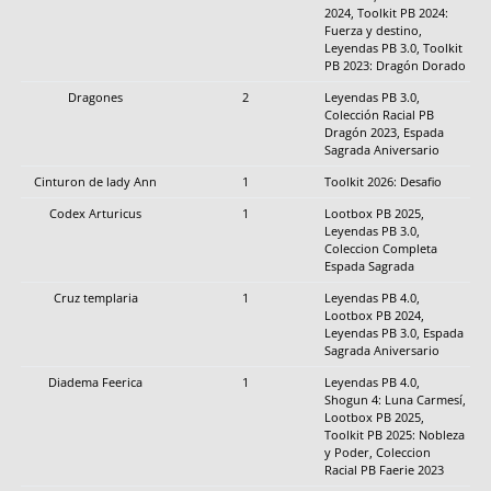
2024, Toolkit PB 2024:
Fuerza y destino,
Leyendas PB 3.0, Toolkit
PB 2023: Dragón Dorado
Dragones
2
Leyendas PB 3.0,
Colección Racial PB
Dragón 2023, Espada
Sagrada Aniversario
Cinturon de lady Ann
1
Toolkit 2026: Desafio
Codex Arturicus
1
Lootbox PB 2025,
Leyendas PB 3.0,
Coleccion Completa
Espada Sagrada
Cruz templaria
1
Leyendas PB 4.0,
Lootbox PB 2024,
Leyendas PB 3.0, Espada
Sagrada Aniversario
Diadema Feerica
1
Leyendas PB 4.0,
Shogun 4: Luna Carmesí,
Lootbox PB 2025,
Toolkit PB 2025: Nobleza
y Poder, Coleccion
Racial PB Faerie 2023