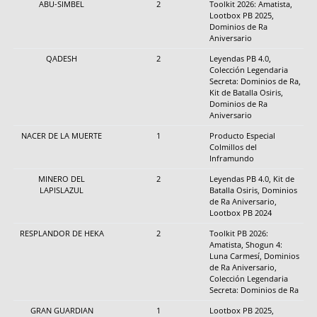
ABU-SIMBEL
2
Toolkit 2026: Amatista,
Lootbox PB 2025,
Dominios de Ra
Aniversario
QADESH
2
Leyendas PB 4.0,
Colección Legendaria
Secreta: Dominios de Ra,
Kit de Batalla Osiris,
Dominios de Ra
Aniversario
NACER DE LA MUERTE
1
Producto Especial
Colmillos del
Inframundo
MINERO DEL
2
Leyendas PB 4.0, Kit de
LAPISLAZUL
Batalla Osiris, Dominios
de Ra Aniversario,
Lootbox PB 2024
RESPLANDOR DE HEKA
2
Toolkit PB 2026:
Amatista, Shogun 4:
Luna Carmesí, Dominios
de Ra Aniversario,
Colección Legendaria
Secreta: Dominios de Ra
GRAN GUARDIAN
1
Lootbox PB 2025,