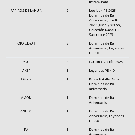
Inframundo
PAPIROS DE LAHUIN
2
Lootbox PB 2025,
Dominios de Ra
Aniversario, Toolkit
2025: Juicio y Visión,
Colección Racial PB
Sacerdote 2023
OJO UDYAT
3
Dominios de Ra
Aniversario, Leyendas
PB 3.0
MUT
2
Cartón x Cartón 2025
AKER
1
Leyendas PB 4.0
OSIRIS
1
Kit de Batalla Osiris,
Dominios de Ra
aniversario
AMON
1
Dominios de Ra
Aniversario
ANUBIS
1
Dominios de Ra
Aniversario, Leyendas
PB 3.0
RA
1
Dominios de Ra
Aniversario