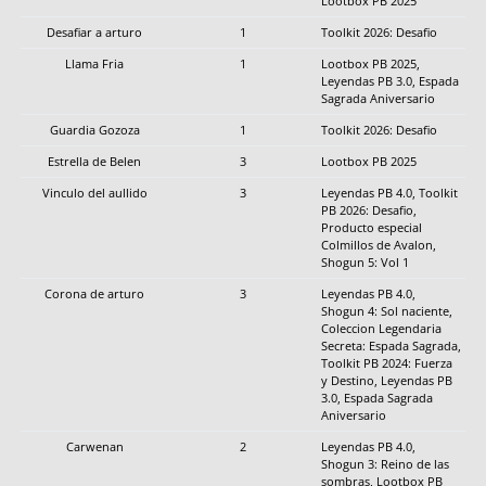
Lootbox PB 2025
Desafiar a arturo
1
Toolkit 2026: Desafio
Llama Fria
1
Lootbox PB 2025,
Leyendas PB 3.0, Espada
Sagrada Aniversario
Guardia Gozoza
1
Toolkit 2026: Desafio
Estrella de Belen
3
Lootbox PB 2025
Vinculo del aullido
3
Leyendas PB 4.0, Toolkit
PB 2026: Desafio,
Producto especial
Colmillos de Avalon,
Shogun 5: Vol 1
Corona de arturo
3
Leyendas PB 4.0,
Shogun 4: Sol naciente,
Coleccion Legendaria
Secreta: Espada Sagrada,
Toolkit PB 2024: Fuerza
y Destino, Leyendas PB
3.0, Espada Sagrada
Aniversario
Carwenan
2
Leyendas PB 4.0,
Shogun 3: Reino de las
sombras, Lootbox PB